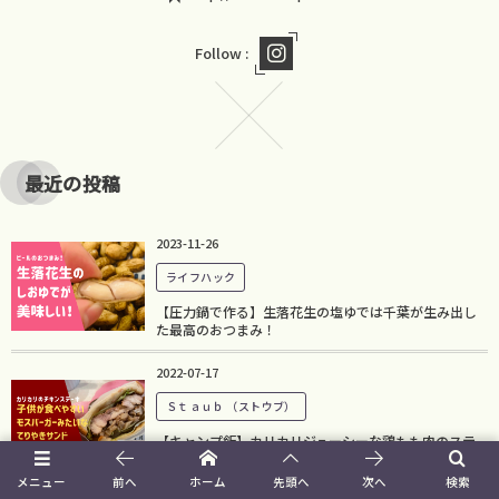
Follow :
最近の投稿
2023-11-26
ライフハック
【圧力鍋で作る】生落花生の塩ゆでは千葉が生み出し
た最高のおつまみ！
2022-07-17
Ｓｔａｕｂ （ストウブ）
【キャンプ飯】カリカリジューシーな鶏もも肉のステ
ーキ！子供も食べやすい照り焼きチキンサンドの作り
方！
メニュー
前へ
ホーム
先頭へ
次へ
検索