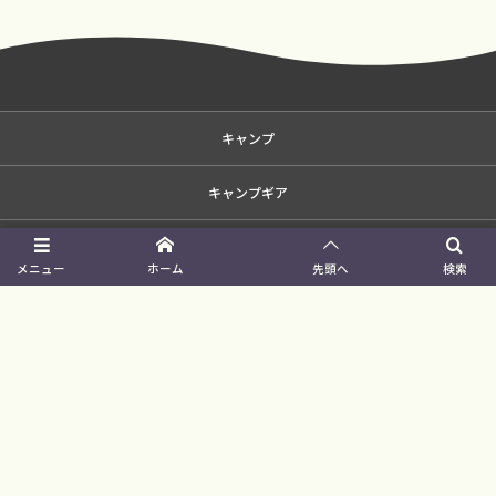
キャンプ
キャンプギア
ストウブ（Staub）
メニュー
ホーム
先頭へ
検索
ライフハック
コストコ （COSTCO）
自分だけのキャンプ場
イベント