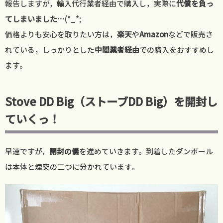
報告しますが，輸入代行業者経由で購入し，実際に
代償を負っ
てしまいました…
(*_*;
価格よりも安心を取りたい方は，
楽天
や
Amazon
などで販売さ
れている，しっかりとした
中間業者経由
での購入をおすすめし
ます。
Stove DD Big（ストーブDD Big）を開封し
ていくっ！
早速ですが，
開封の儀
を進めていきます。到着したダンボール
は本体と煙突の二つに分かれています。