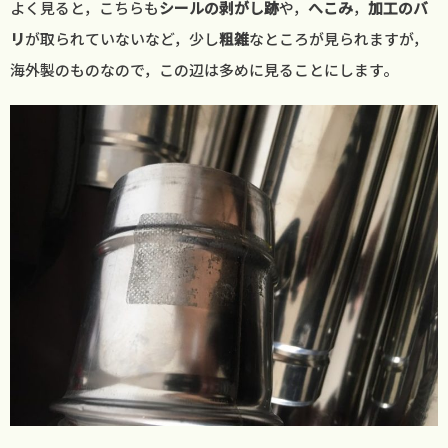
よく見ると，こちらも
シールの剥がし跡
や，
へこみ
，
加工のバ
リ
が取られていないなど，少し
粗雑
なところが見られますが，
海外製のものなので，この辺は多めに見ることにします。