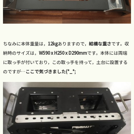
ちなみに本体重量は，
12kg
ありますので，
結構な重さ
です。収
納時のサイズは，
W590 x H250 x D290mm
です。本体には両端
に取っ手が付いており，この取っ手を持って，土台に設置する
のですが…
ここで気づきました(*_*;