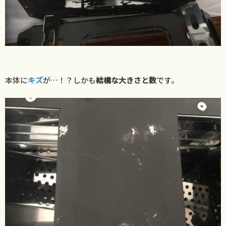
本体に
キズ
が…！？しかも
結構な大きさと数
です。