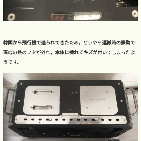
韓国から飛行機で送られてきた
ため，どうやら
運搬時の振動
で
両端の鉄のフタが外れ，
本体に擦れてキズ
が付いてしまったよ
うです。