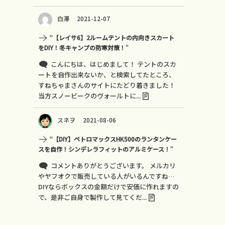
白澤
2021-12-07
"
【レイサ6】2ルームテントの内向きスカート
をDIY！冬キャンプの防寒対策！
"
こんにちは、はじめまして！ テントのスカ
ートを自作出来ないか、と検索してたところ、
すねちゃまさんのサイトにたどり着きました！
当方スノーピークのヴォールトに...
スネヲ
2021-08-06
"
【DIY】ペトロマックスHK500のランタンケー
スを自作！シンデレラフィットのアルミケース！
"
コメントありがとうございます。 メルカリ
やヤフオクで販売している人がいるんですね…
DIYならボックスの金額だけで安価に作れますの
で、是非ご自身で製作して見てくだ...