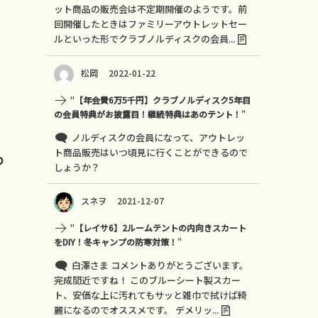
ット商品の販売会は不定期開催のようです。前
回開催したときはファミリーアウトレットセー
ルといった形でクラブノルディスクの会員...
松岡
2022-01-22
"
【年会費6万5千円】クラブノルディスク5年目
の会員特典がお披露目！継続特典はあのテント！
"
ノルディスクの会員になって、アウトレッ
っ
ト商品販売はいつ頃見に行くことができるので
しょうか？
スネヲ
2021-12-07
"
【レイサ6】2ルームテントの内向きスカート
をDIY！冬キャンプの防寒対策！
"
白澤さま コメントありがとうございます。
完成間近ですね！ このブルーシート製スカー
ト、安価な上に汚れてもサッと雑巾で拭けば綺
麗になるのでオススメです。 デメリッ...