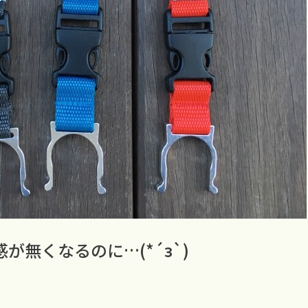
が無くなるのに…(*´з`)