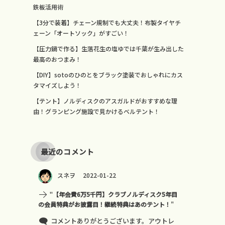
鉄板活用術
【3分で装着】チェーン規制でも大丈夫！布製タイヤチ
ェーン「オートソック」がすごい！
【圧力鍋で作る】生落花生の塩ゆでは千葉が生み出した
最高のおつまみ！
【DIY】sotoのひのとをブラック塗装でおしゃれにカス
タマイズしよう！
【テント】ノルディスクのアスガルドがおすすめな理
由！グランピング施設で見かけるベルテント！
最近のコメント
スネヲ
2022-01-22
"
【年会費6万5千円】クラブノルディスク5年目
の会員特典がお披露目！継続特典はあのテント！
"
コメントありがとうございます。アウトレ